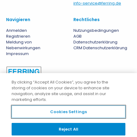
info-service@ferring.de
Navigieren
Rechtliches
Anmelden
Nutzungsbedingungen
Registrieren
AGB
Meldung von
Datenschutzerklärung
Nebenwirkungen
CRM Datenschutzerklärung
Impressum
By clicking “Accept All Cookies”, you agree to the
storing of cookies on your device to enhance site
navigation, analyze site usage, and assist in our
Datenschutz CRM
marketing efforts.
© Copyright 2026 FERRING Arzneimittel GmbH
Diese Website wird von Ferring B.V.
Zuletzt geändert: 30/11/2024
Cookies Settings
unterhalten, die allein für ihren
Inhalt verantwortlich ist.
Ferring und das Logo von Ferring
Pharmaceuticals sowie alle
Reject All
Produkt- und
Dienstleistungsnamen sind